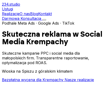
234.
studio
Usługi
Realizacje
O nas
Blog
Kontakt
Darmowa Konsultacja
Podhale
Meta Ads · Google Ads · TikTok
Skuteczna reklama w Social
Media
Krempachy
Skuteczne kampanie PPC i social media dla
małopolskich firm. Transparentne raportowanie,
optymalizacja pod ROAS.
Wioska na Spiszu z góralskim klimatem
Bezpłatna wycena dla Krempachy
Nasze realizacje