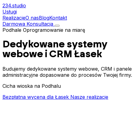
234.
studio
Usługi
Realizacje
O nas
Blog
Kontakt
Darmowa Konsultacja
Podhale
Oprogramowanie na miarę
Dedykowane systemy
webowe i CRM
Łasek
Budujemy dedykowane systemy webowe, CRM i panele
administracyjne dopasowane do procesów Twojej firmy.
Cicha wioska na Podhalu
Bezpłatna wycena dla Łasek
Nasze realizacje