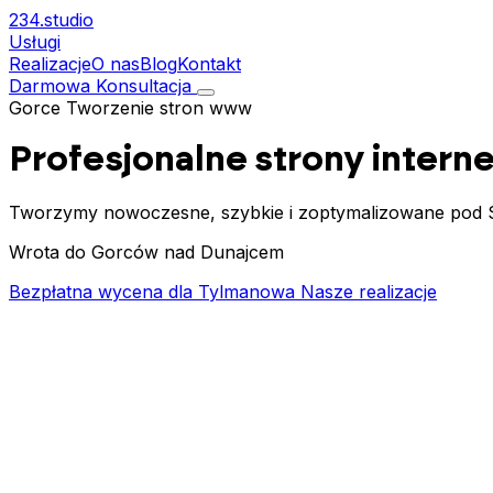
234.
studio
Usługi
Realizacje
O nas
Blog
Kontakt
Darmowa Konsultacja
Gorce
Tworzenie stron www
Profesjonalne strony inter
Tworzymy nowoczesne, szybkie i zoptymalizowane pod S
Wrota do Gorców nad Dunajcem
Bezpłatna wycena dla Tylmanowa
Nasze realizacje