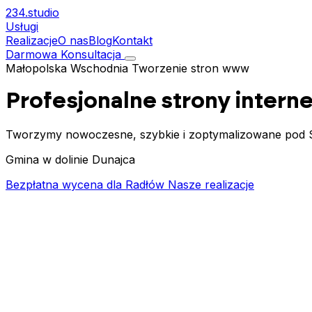
234.
studio
Usługi
Realizacje
O nas
Blog
Kontakt
Darmowa Konsultacja
Małopolska Wschodnia
Tworzenie stron www
Profesjonalne strony inter
Tworzymy nowoczesne, szybkie i zoptymalizowane pod S
Gmina w dolinie Dunajca
Bezpłatna wycena dla Radłów
Nasze realizacje