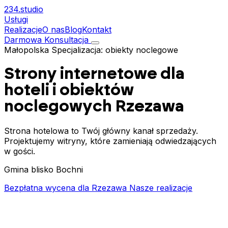
234.
studio
Usługi
Realizacje
O nas
Blog
Kontakt
Darmowa Konsultacja
Małopolska
Specjalizacja: obiekty noclegowe
Strony internetowe dla
hoteli i obiektów
noclegowych
Rzezawa
Strona hotelowa to Twój główny kanał sprzedaży.
Projektujemy witryny, które zamieniają odwiedzających
w gości.
Gmina blisko Bochni
Bezpłatna wycena dla Rzezawa
Nasze realizacje