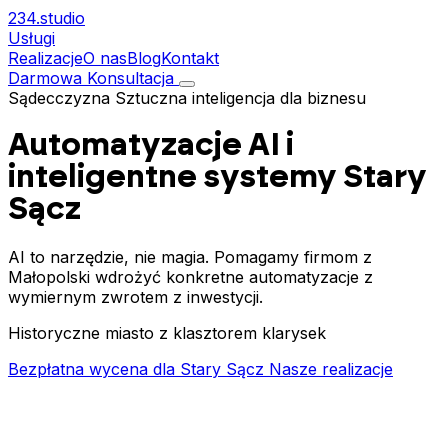
234.
studio
Usługi
Realizacje
O nas
Blog
Kontakt
Darmowa Konsultacja
Sądecczyzna
Sztuczna inteligencja dla biznesu
Automatyzacje AI i
inteligentne systemy
Stary
Sącz
AI to narzędzie, nie magia. Pomagamy firmom z
Małopolski wdrożyć konkretne automatyzacje z
wymiernym zwrotem z inwestycji.
Historyczne miasto z klasztorem klarysek
Bezpłatna wycena dla Stary Sącz
Nasze realizacje