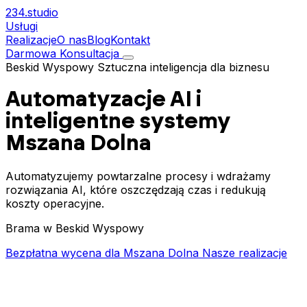
234.
studio
Usługi
Realizacje
O nas
Blog
Kontakt
Darmowa Konsultacja
Beskid Wyspowy
Sztuczna inteligencja dla biznesu
Automatyzacje AI i
inteligentne systemy
Mszana Dolna
Automatyzujemy powtarzalne procesy i wdrażamy
rozwiązania AI, które oszczędzają czas i redukują
koszty operacyjne.
Brama w Beskid Wyspowy
Bezpłatna wycena dla Mszana Dolna
Nasze realizacje