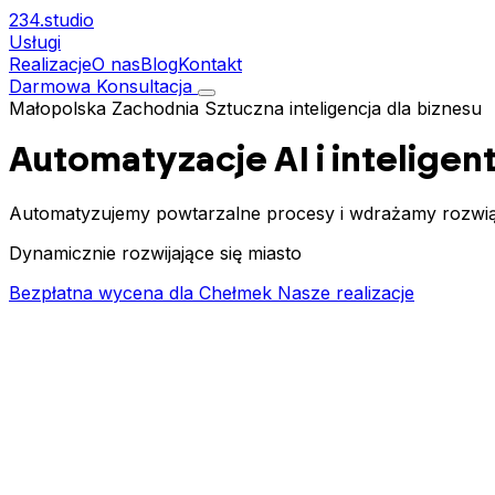
234.
studio
Usługi
Realizacje
O nas
Blog
Kontakt
Darmowa Konsultacja
Małopolska Zachodnia
Sztuczna inteligencja dla biznesu
Automatyzacje AI i intelige
Automatyzujemy powtarzalne procesy i wdrażamy rozwiąza
Dynamicznie rozwijające się miasto
Bezpłatna wycena dla Chełmek
Nasze realizacje